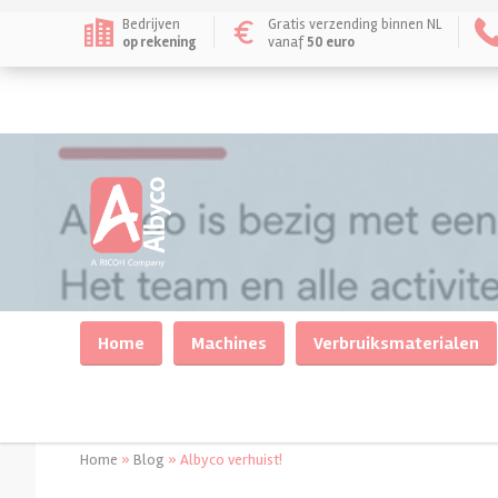
Bedrijven
Gratis verzending binnen NL
op rekening
vanaf
50 euro
Home
Machines
Verbruiksmaterialen
Home
»
Blog
»
Albyco verhuist!
Inbindmachines
Inbinden
Lamineren/plastifice
Lamineerapparate