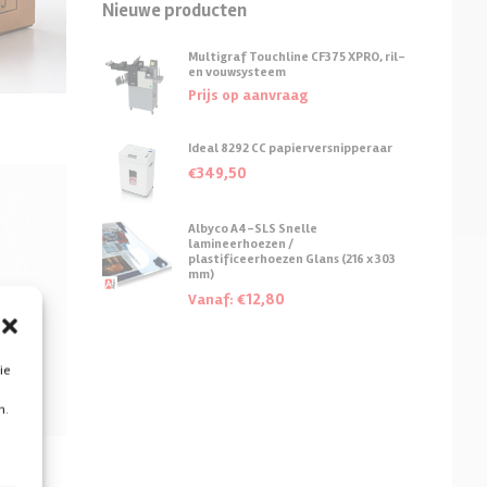
Nieuwe producten
Multigraf Touchline CF375 XPRO, ril-
en vouwsysteem
Prijs op aanvraag
Ideal 8292 CC papierversnipperaar
349,50
€
Albyco A4-SLS Snelle
lamineerhoezen /
plastificeerhoezen Glans (216 x 303
mm)
12,80
Vanaf:
€
ie
n.