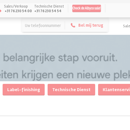
Sales/Verkoop
Technische Dienst
+31 76 230 54 00
+31 76 230 54 54
Uw telefoonnummer
Uw naam
Uw bedrijfsnaam
Sal
Label-finishing
Technische Dienst
Klantenserv
ren
n
Papierbewerking
Papierbewerking
Sign-materialen
Sign