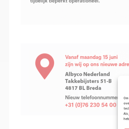
Om 
ove
tec
Als
heb