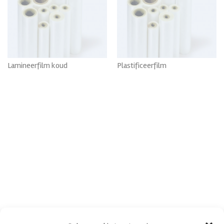
Enkelzijdige lamineerfilm
Plastificeerfilm
Koud lamineerfilm
Monteerfilm koud
Reinigingsmiddelen
Lamineerfilm koud
Plastificeerfilm
Bekijk Alle
Bekijk Alle
De rollen worden standaard geleverd op een kern van 3 inch, 77
mm. Plasitificeerfilm wordt ook geleverd op kernen van 1 en 2
inch, afhankelijk van het formaat.
Lamineerfilm is leverbaar in glanzend en in mat. Overige soorten
op aanvraag.