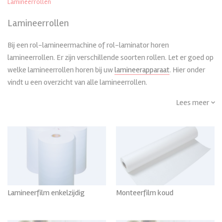
Lamineerrollen
Lamineerrollen
Bij een rol-lamineermachine of rol-laminator horen
lamineerrollen. Er zijn verschillende soorten rollen. Let er goed op
welke lamineerrollen horen bij uw
lamineerapparaat
. Hier onder
vindt u een overzicht van alle lamineerrollen.
Albyco lamineerfilm wordt gebruikt voor het lamineren van
Lees meer
diverse geprinte media. Polyester lamineerfilm wordt o.a.
gebruikt ter bescherming van dye en pigment inkt prints. U
beschermt uw documenten gemakkelijk door ze te
lamineren
/
plastificeren
.
Soorten lamineer-rollen
Er zijn verschillende soorten rollen. Albyco biedt onderstaande
Lamineerfilm enkelzijdig
Monteerfilm koud
Bekijk Alle
Bekijk Alle
typen: