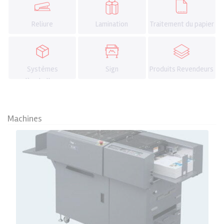
Reliure
Lamination
Traitement du papier
Systèmes
Sign
Produits Revendeurs
d`emballage
Machines