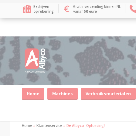
Bedrijven
Gratis verzending binnen NL
op rekening
vanaf
50 euro
Home
Machines
Verbruiksmaterialen
Home
»
Klantenservice
»
De Albyco-Oplossing!
Inbindmachines
Inbinden
Lamineren/plastifice
Lamineerapparate