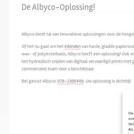
De Albyco-Oplossing!
Wire-machines
Wire draadbindruggen
Hoeslamineermachines
Lamineerhoezen
Plastic bindring-machines
Kalenderhaken
Enkelzijdige lamineermachine
Lamineerrollen
Albyco biedt tal van innovatieve oplossingen voor de hoogw
Thermische inbindmachines
Plastic bindringen
Spot UV/folie, 2D en 3D
Sleekingfilm / Metallic film
Hechtbindmachines
Schutbladen
Automatische hoeslaminator
Acrylplaten
Of het nu gaat om het
inbinden
van harde, gladde papierso
wax- of polyesterbasis, Albyco heeft een oplossing! Ook v
Photomount & Casematic
Toebehoren thermisch binden
Folie/Sleeking
Reinigingsmiddelen
het hydraulisch snijden van digitaal vervaardigd prints met
Ringbandmappen en toebehoren
Bureau rollaminatoren
commercieel team voor u beschikbaar.
Klemruggen
Grootformaat warm laminere
Bel gerust Albyco:
076-2305400
. Uw oplossing is dichtbij!
Velobind-strips
Grootformaat koud laminere
Zelfklevende insteektassen
Acryleren
Overheadsheets voor alle
overheadprojectoren
Om 
ove
tec
Als