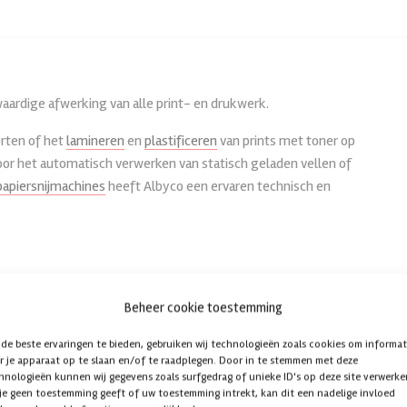
UV Coaters
Messen
Rolsnijders
Albyco Elements, synth. papier
Ve
s
Spot UV Coaters
Snijlatten
Pulslas & Eyelet-systemen
Kliklijsten
aardige afwerking van alle print- en drukwerk.
Label-finishing
Magnetic Clamp Pads
Rewinders en unwinders
Lamineerfilms koud
en
Stapelsnijders
Hechtnieten
Foamsnijders
Plaatmaterialen
orten of het
lamineren
en
plastificeren
van prints met toner op
oor het automatisch verwerken van statisch geladen vellen of
Vouwhecht-/trimmachines
Thermische lijmen
Montagefilm koud
papiersnijmachines
heeft Albyco een ervaren technisch en
Docucutters, Multifinishers
Papierboren
n
Vouwmachines
Overig toebehoren papierboren
n
Rilmachines
Papierboormachines
Beheer cookie toestemming
Papierversnipperaars
de beste ervaringen te bieden, gebruiken wij technologieën zoals cookies om informat
Bekijk alle
r je apparaat op te slaan en/of te raadplegen. Door in te stemmen met deze
hnologieën kunnen wij gegevens zoals surfgedrag of unieke ID's op deze site verwerke
 je geen toestemming geeft of uw toestemming intrekt, kan dit een nadelige invloed