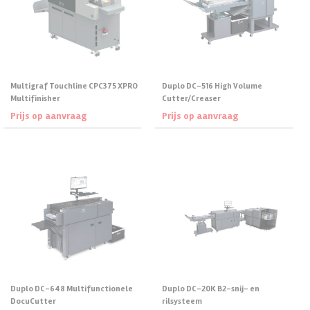
Bij de verschillende machines staat omschreven voor welke taken
ze geconstrueerd zijn.
Multigraf Touchline CPC375 XPRO
Duplo DC-516 High Volume
Multifinisher
Cutter/Creaser
Prijs op aanvraag
Prijs op aanvraag
Prijs aanvragen
Prijs aanvragen
Duplo DC-648 Multifunctionele
Duplo DC-20K B2-snij- en
DocuCutter
rilsysteem