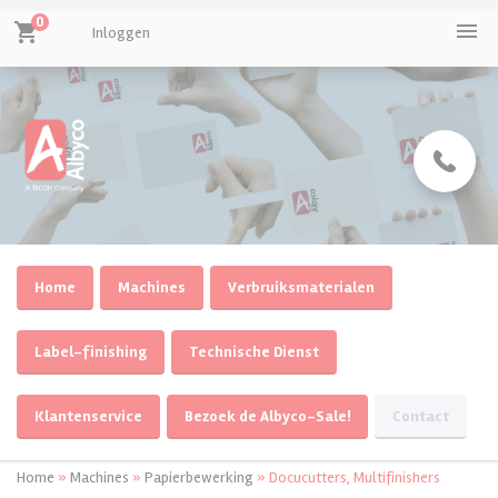
0
menu
shopping_cart
Inloggen
Home
Machines
Verbruiksmaterialen
Label-finishing
Technische Dienst
Klantenservice
Bezoek de Albyco-Sale!
Contact
Home
»
Machines
»
Papierbewerking
»
Docucutters, Multifinishers