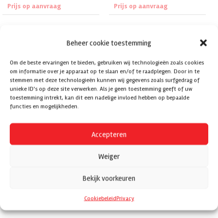
Prijs op aanvraag
Prijs op aanvraag
Prijs aanvragen
Prijs aanvragen
Beheer cookie toestemming
Om de beste ervaringen te bieden, gebruiken wij technologieën zoals cookies
om informatie over je apparaat op te slaan en/of te raadplegen. Door in te
stemmen met deze technologieën kunnen wij gegevens zoals surfgedrag of
unieke ID's op deze site verwerken. Als je geen toestemming geeft of uw
toestemming intrekt, kan dit een nadelige invloed hebben op bepaalde
functies en mogelijkheden.
Duplo DC-F100 Inline vouwsysteem
Multigraf Touchline CPC375 XPRO
voor Duplo Docucutters DC-618 &
Multifinisher met vouw-unit TCF375
Accepteren
DC-648
XPRO
Prijs op aanvraag
Prijs op aanvraag
Weiger
Prijs aanvragen
Prijs aanvragen
Bekijk voorkeuren
Cookiebeleid
Privacy