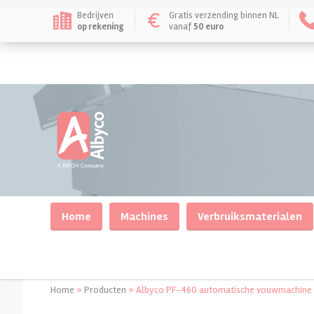
Bedrijven
Gratis verzending binnen NL
op rekening
vanaf
50 euro
Home
Machines
Verbruiksmaterialen
Home
»
Producten
»
Albyco PF-460 automatische vouwmachine 
Inbindmachines
Inbinden
Lamineren/plastifice
Lamineerapparate