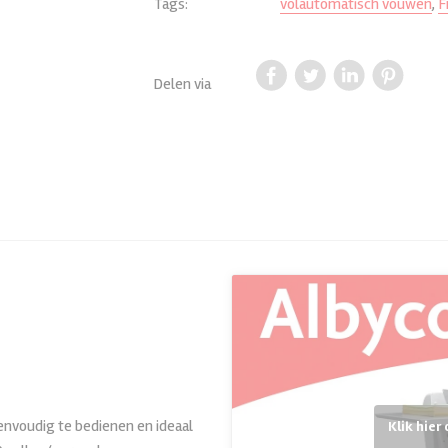
Tags:
volautomatisch vouwen
,
F
Delen via
nvoudig te bedienen en ideaal
Klik hier