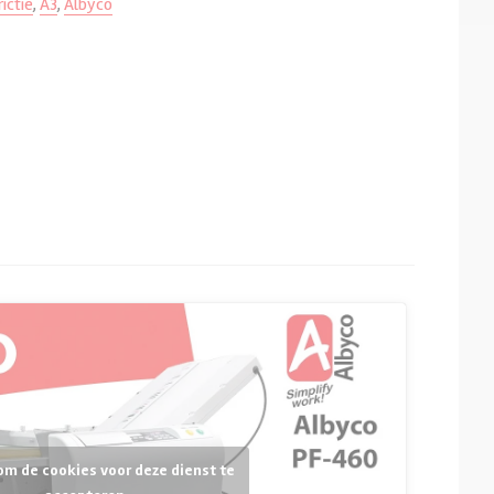
rictie
,
A3
,
Albyco
 om de cookies voor deze dienst te