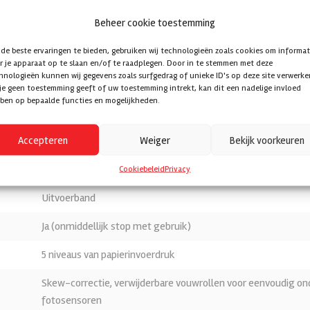
Beheer cookie toestemming
Frictie, 3 rubberen rollen
de beste ervaringen te bieden, gebruiken wij technologieën zoals cookies om informat
500 vel papier van 64 gsm/400 vel 80 gsm
r je apparaat op te slaan en/of te raadplegen. Door in te stemmen met deze
hnologieën kunnen wij gegevens zoals surfgedrag of unieke ID's op deze site verwerke
3.240-14.400 vellen/u.
 je geen toestemming geeft of uw toestemming intrekt, kan dit een nadelige invloed
ben op bepaalde functies en mogelijkheden.
4-cijferige teller (op/af met automatische herhaling)
Accepteren
Weiger
Bekijk voorkeuren
Ja
Ja
Cookiebeleid
Privacy
Uitvoerband
Ja (onmiddellijk stop met gebruik)
5 niveaus van papierinvoerdruk
Skew-correctie, verwijderbare vouwrollen voor eenvoudig o
fotosensoren