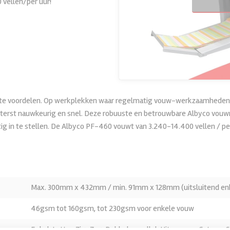
 vellen/per uur!
te voordelen. Op werkplekken waar regelmatig vouw-werkzaamheden pl
uiterst nauwkeurig en snel. Deze robuuste en betrouwbare Albyco vo
in te stellen. De Albyco PF-460 vouwt van 3.240-14.400 vellen / per
Max. 300mm x 432mm / min. 91mm x 128mm (uitsluitend en
46gsm tot 160gsm, tot 230gsm voor enkele vouw
Enkel, Letter, Zig-Zag, Dubbel-parallel, Uitvouwen, Gate en 