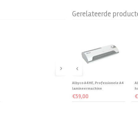
Gerelateerde product
›
‹
Albyco A4HE, Professionele A4
A
lamineermachine
h
€
59,00
Toevoegen aan
winkelwagen
Korting aanvragen