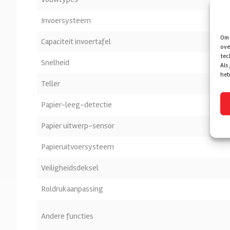
Invoersysteem
Om 
Capaciteit invoertafel
ove
tec
Snelheid
Als
heb
Teller
Papier-leeg-detectie
Papier uitwerp-sensor
Papieruitvoersysteem
Veiligheidsdeksel
Roldrukaanpassing
Andere functies