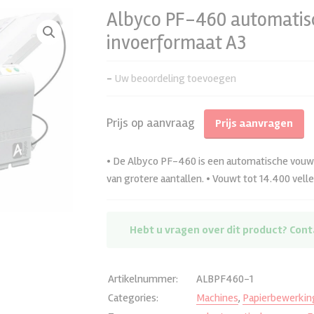
Albyco PF-460 automatis
UV Coaters
Messen
Rolsnijders
Albyco Elements, synth. papier
Ve
invoerformaat A3
s
Spot UV Coaters
Snijlatten
Pulslas & Eyelet-systemen
Kliklijsten
-
Uw beoordeling toevoegen
Label-finishing
Magnetic Clamp Pads
Rewinders en unwinders
Lamineerfilms koud
en
Stapelsnijders
Hechtnieten
Foamsnijders
Plaatmaterialen
Prijs op aanvraag
Prijs aanvragen
Vouwhecht-/trimmachines
Thermische lijmen
Montagefilm koud
Docucutters, Multifinishers
Papierboren
• De Albyco PF-460 is een automatische vouw
n
Vouwmachines
Overig toebehoren papierboren
van grotere aantallen. • Vouwt tot 14.400 vell
n
Rilmachines
Papierboormachines
Hebt u vragen over dit product? Cont
Papierversnipperaars
Bekijk alle
Artikelnummer:
ALBPF460-1
Categories:
Machines
,
Papierbewerkin