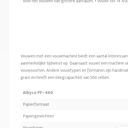
voor het vouwen van grotere aantallen. • Vouwt tot 14.400
Vouwen met een vouwmachine biedt een aantal interessan
aanmerkelijke tijdwinst op. Daarnaast vouwt een machine 
vouwsoorten. Andere vouwtypen en formaten zijn handmatig 
gram en heeft een inlegcapaciteit van 500 vellen.
Albyco PF-460
Papierformaat
Papiergewichten
Vouwtypes