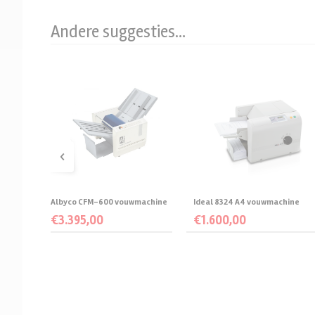
Andere suggesties…
‹
Albyco CFM-600 vouwmachine
Ideal 8324 A4 vouwmachine
€
3.395,00
€
1.600,00
Toevoegen aan
Toevoegen aan
winkelwagen
winkelwagen
Korting aanvragen
Korting aanvragen