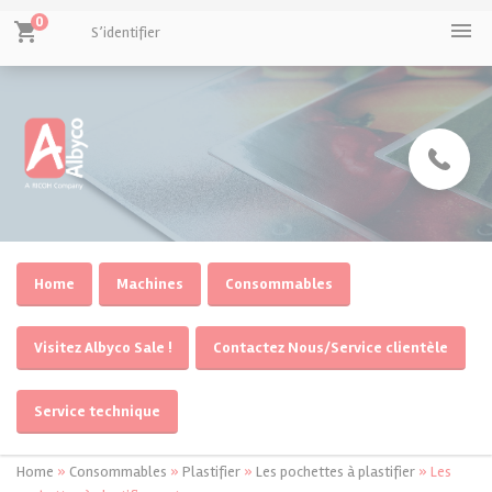
0
menu
shopping_cart
S’identifier
Home
Machines
Consommables
Visitez Albyco Sale !
Contactez Nous/Service clientèle
Service technique
Home
»
Consommables
»
Plastifier
»
Les pochettes à plastifier
»
Les