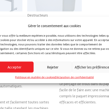
Destructeurs
ut
Voir tout
Gérer le consentement aux cookies
r vous offrir la meilleure expérience possible, nous utilisons des technologies telles q
 cookies pour stocker et/ou accéder à des informations sur votre appareil. En accepta
Plieuse
 technologies, nous pouvons traiter des données telles que le comportement de
igation ou des identifiants uniques sur ce site. Si vous ne donnez ou ne retirez pas vo
is et le carton. Une rainure est
Une plieuse plie automatiqueme
sentement, certaines fonctions et caractéristiques peuvent être affectées.
net sur du papier ou du carton
précision toutes vos lettres, env
 est le pliage des impressions
prise d’air. Il y a aussi des mach
Accepter
Rejeter
Afficher les préférenc
 le toner se casse, ce qui nuit à
une machine à plier.
e, une barre de presse à rainer
Politique en matière de cookies
Déclaration de confidentialité
Exercices de papier
t et professionnel.
Le perçage de trous dans du papi
t automatiques.
facile de le faire avec une mac
compris le paquet impressionnan
ent et facilement toutes sortes
efficaces et efficientes.
 de taille standard, les machines