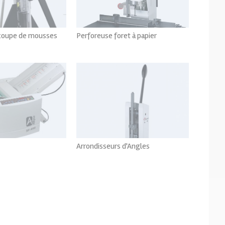
coupe de mousses
Perforeuse foret à papier
oir tout
Voir tout
Arrondisseurs d'Angles
oir tout
Voir tout