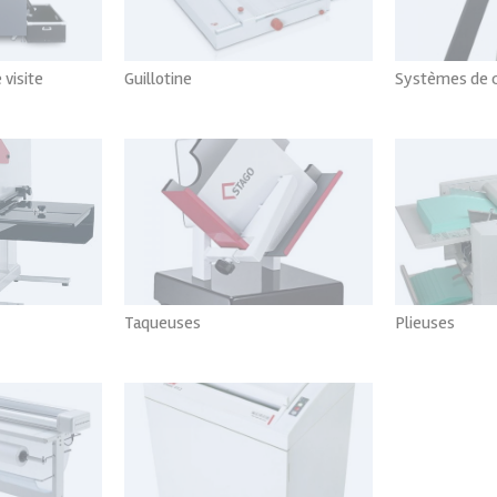
 visite
Guillotine
Systèmes de 
ut
Voir tout
V
Taqueuses
Plieuses
ut
Voir tout
V