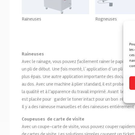
Raineuses
Rogneuses
Voir tout
Voir to
Pou
les
Raineuses
ces
nav
Avec le rainage, vous pouvez facilement rainer le papier épa
con
un pli de début. Une fois monté, l`application d`un pli plus 
plus épais. Une autre application importante des documents
au dos. Avec une machine à plier standard, il est probable que
la qualité et à l’apparence du travail imprimé. Avant le pliag
est placée pour garder le toner intact pour un bon résulta
Il y a des raineuse manuelles et des raineuses entièremen
Coupeuses de carte de visite
Avec un coupe-carte de visite, vous pouvez couper rapidem
de cartes de visite. Les solutions simples coupent un ticket