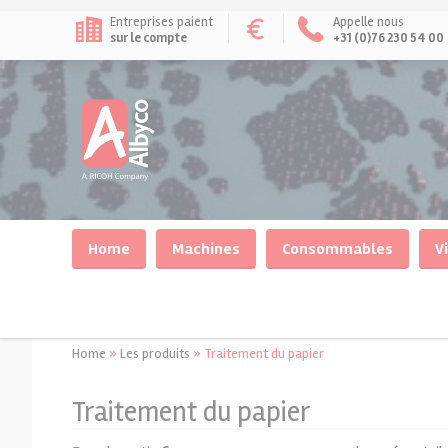
Entreprises paient
Appelle nous
sur le compte
+31 (0)76 230 54 00
Home
Machines
Consommables
V
Home
»
Les produits
»
Traitement du papier
Consommables reliure
Reliure
Lamination
Plastifier
Traitement du papier
Système de pelliculage à sim
Perforelieurs anneaux plastiques
Crochets calendaires Albyco
Les pochettes à plastifier