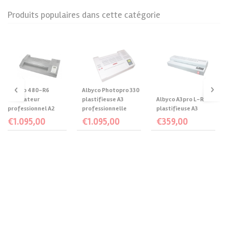
Produits populaires dans cette catégorie
‹
›
Albyco 480-R6
Albyco Photopro 330
laminateur
plastifieuse A3
Albyco A3pro L-R4
professionnel A2
professionnelle
plastifieuse A3
€
1.095,00
€
1.095,00
€
359,00
Ajouter au
Ajouter au
Ajouter au
panier
panier
panier